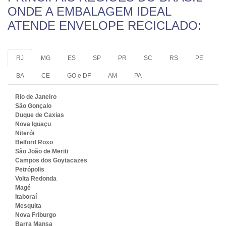
ONDE A EMBALAGEM IDEAL
ATENDE ENVELOPE RECICLADO:
RJ
MG
ES
SP
PR
SC
RS
PE
BA
CE
GO e DF
AM
PA
Rio de Janeiro
São Gonçalo
Duque de Caxias
Nova Iguaçu
Niterói
Belford Roxo
São João de Meriti
Campos dos Goytacazes
Petrópolis
Volta Redonda
Magé
Itaboraí
Mesquita
Nova Friburgo
Barra Mansa