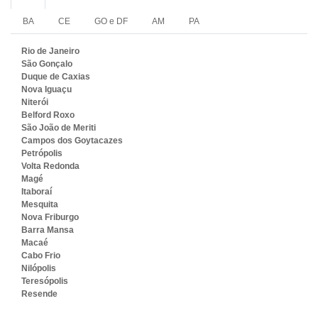
BA
CE
GO e DF
AM
PA
Rio de Janeiro
São Gonçalo
Duque de Caxias
Nova Iguaçu
Niterói
Belford Roxo
São João de Meriti
Campos dos Goytacazes
Petrópolis
Volta Redonda
Magé
Itaboraí
Mesquita
Nova Friburgo
Barra Mansa
Macaé
Cabo Frio
Nilópolis
Teresópolis
Resende