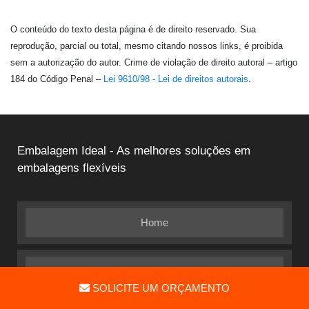
O conteúdo do texto desta página é de direito reservado. Sua
reprodução, parcial ou total, mesmo citando nossos links, é proibida
sem a autorização do autor. Crime de violação de direito autoral – artigo
184 do Código Penal –
Lei 9610/98 - Lei de direitos autorais
.
Embalagem Ideal - As melhores soluções em
embalagens flexíveis
Home
Quem Somos
SOLICITE UM ORÇAMENTO