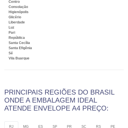
Centro
Consolação
Higienópolis
Glicério
Liberdade
Luz
Pari
República
Santa Cecília
Santa Efigênia
Sé
Vila Buarque
PRINCIPAIS REGIÕES DO BRASIL
ONDE A EMBALAGEM IDEAL
ATENDE ENVELOPE A4 PREÇO:
RJ
MG
ES
SP
PR
SC
RS
PE