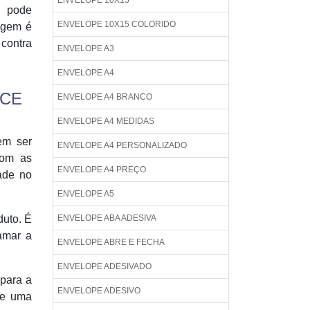
ENVELOPE 10X15
, pode
ENVELOPE 10X15 COLORIDO
agem é
 contra
ENVELOPE A3
ENVELOPE A4
RCE
ENVELOPE A4 BRANCO
ENVELOPE A4 MEDIDAS
em ser
ENVELOPE A4 PERSONALIZADO
com as
ENVELOPE A4 PREÇO
ade no
ENVELOPE A5
duto. É
ENVELOPE ABA ADESIVA
hamar a
ENVELOPE ABRE E FECHA
ENVELOPE ADESIVADO
 para a
ENVELOPE ADESIVO
 e uma