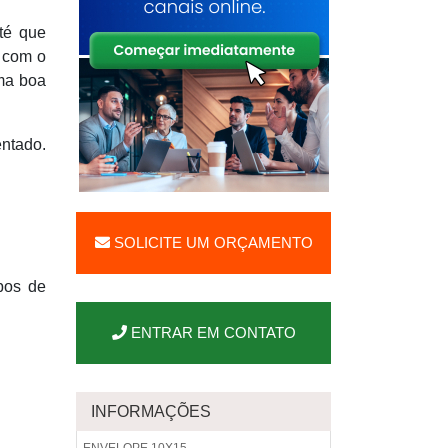
té que
e com o
uma boa
entado.
SOLICITE UM ORÇAMENTO
ipos de
ENTRAR EM CONTATO
INFORMAÇÕES