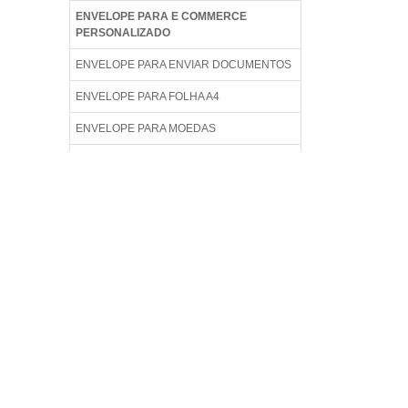
ENVELOPE PARA E COMMERCE
PERSONALIZADO
ENVELOPE PARA ENVIAR DOCUMENTOS
ENVELOPE PARA FOLHA A4
ENVELOPE PARA MOEDAS
ENVELOPE PARA NOTA FISCAL
ENVELOPE PARDO
ENVELOPE PARDO A4
ENVELOPE PEQUENO
ENVELOPE PEQUENO PREÇO
ENVELOPE PERSONALIZADO A4
ENVELOPE PERSONALIZADO PARA CD
ENVELOPE PLASTICO DE SEGURANÇA
PERSONALIZADO